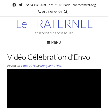
Skip
24, rue Saint Roch 75001 Paris - contact@frat.org
to
01 78 91 94 94
content
Le FRATERNEL
RESPONSABLES DE GROUPE
MENU
Vidéo Célébration d’Envol
Posted on
1 mai 2016
by
Marguerite NIEL