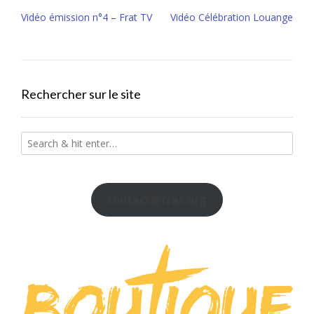
Post
Vidéo émission n°4 – Frat TV
Vidéo Célébration Louange
navigation
Rechercher sur le site
contact@frat.org