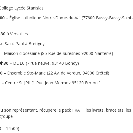
Collège Lycée Stanislas
h00
– Église catholique Notre-Dame-du-Val (77600 Bussy-Bussy-Saint-
h30
à Versailles
se Saint Paul à Bretigny
– Maison diocésaine (85 Rue de Suresnes 92000 Nanterre)
9h30
– DDEC (7 rue neuve, 93140 Bondy)
30
– Ensemble Ste-Marie (22 Av. de Verdun, 94000 Créteil)
0
– Centre St JPII (1 Rue Jean Mermoz 95120 Ermont)
 son représentant, récupère le pack FRAT : les livrets, bracelets, les
 groupe.
0 – 14h00)