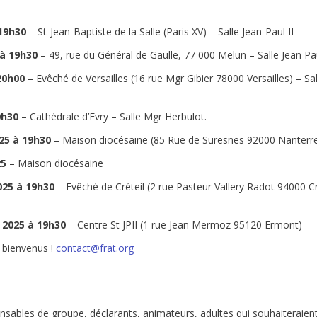
 19h30
– St-Jean-Baptiste de la Salle (Paris XV) – Salle Jean-Paul II
 à 19h30
– 49, rue du Général de Gaulle, 77 000 Melun – Salle Jean Pau
20h00
– Evêché de Versailles (16 rue Mgr Gibier 78000 Versailles) – Sal
0h30
– Cathédrale d’Evry – Salle Mgr Herbulot.
25
à 19h30
– Maison diocésaine (85 Rue de Suresnes 92000 Nanterr
25
– Maison diocésaine
025 à 19h30
– Evêché de Créteil (2 rue Pasteur Vallery Radot 94000 Cr
 2025 à 19h30
– Centre St JPII (1 rue Jean Mermoz 95120 Ermont)
 bienvenus !
contact@frat.org
nsables de groupe, déclarants, animateurs, adultes qui souhaiteraien