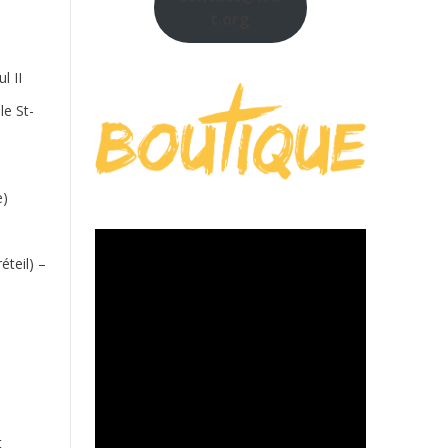
t.org
l II
le St-
e)
éteil) –
t