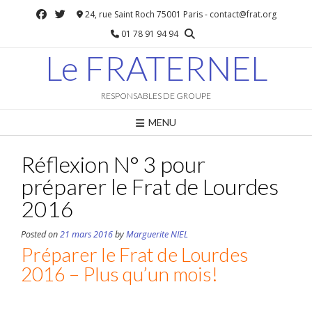
Skip
24, rue Saint Roch 75001 Paris - contact@frat.org
to
01 78 91 94 94
content
Le FRATERNEL
RESPONSABLES DE GROUPE
MENU
Réflexion N° 3 pour
préparer le Frat de Lourdes
2016
Posted on
21 mars 2016
by
Marguerite NIEL
Préparer le Frat de Lourdes
2016 – Plus qu’un mois!