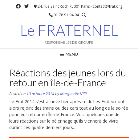
Skip
24, rue Saint Roch 75001 Paris - contact@frat.org
to
01 78 91 94 94
content
Le FRATERNEL
RESPONSABLES DE GROUPE
MENU
Réactions des jeunes lors du
retour en île-de-France
Posted on
10 octobre 2014
by
Marguerite NIEL
Le Frat 2014 s’est achevé hier après-midi. Les Frateux ont
alors rejoint des trains ou des cars tout au long de la soirée
pour leur retour en Île-de-France. Voici quelques une de
leurs réactions sur le pèlerinage qu’ils viennent de vivre
durant ces quatre derniers jours…