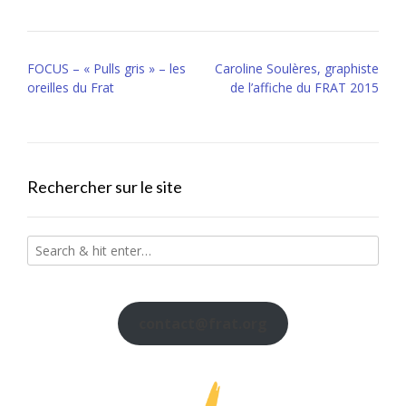
Post
FOCUS – « Pulls gris » – les
Caroline Soulères, graphiste
navigation
oreilles du Frat
de l’affiche du FRAT 2015
Rechercher sur le site
contact@frat.org