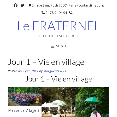
Skip
24, rue Saint Roch 75001 Paris - contact@frat.org
to
01 78 91 94 94
content
Le FRATERNEL
RESPONSABLES DE GROUPE
MENU
Jour 1 – Vie en village
Posted on
3 juin 2017
by
Marguerite NIEL
Jour 1 – Vie en village
Messe de Village 94