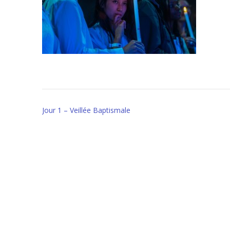
Post
Jour 1 – Veillée Baptismale
navigation