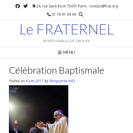
Skip
24, rue Saint Roch 75001 Paris - contact@frat.org
to
01 78 91 94 94
content
Le FRATERNEL
RESPONSABLES DE GROUPE
MENU
Célébration Baptismale
Posted on
4 juin 2017
by
Marguerite NIEL