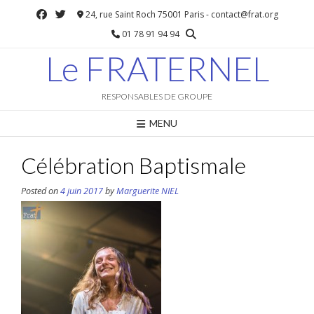
Skip
24, rue Saint Roch 75001 Paris - contact@frat.org
to
01 78 91 94 94
content
Le FRATERNEL
RESPONSABLES DE GROUPE
MENU
Célébration Baptismale
Posted on
4 juin 2017
by
Marguerite NIEL