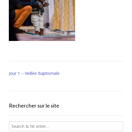
Post
Jour 1 – Veillée Baptismale
navigation
Rechercher sur le site