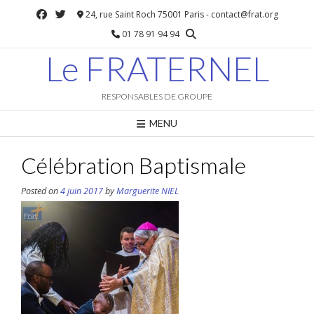
Skip
24, rue Saint Roch 75001 Paris - contact@frat.org
to
01 78 91 94 94
content
Le FRATERNEL
RESPONSABLES DE GROUPE
MENU
Célébration Baptismale
Posted on
4 juin 2017
by
Marguerite NIEL