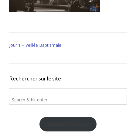
Post
Jour 1 – Veillée Baptismale
navigation
Rechercher sur le site
contact@frat.org