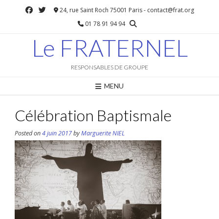
Skip
24, rue Saint Roch 75001 Paris - contact@frat.org
to
01 78 91 94 94
content
Le FRATERNEL
RESPONSABLES DE GROUPE
MENU
Célébration Baptismale
Posted on
4 juin 2017
by
Marguerite NIEL