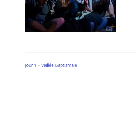
Post
Jour 1 – Veillée Baptismale
navigation