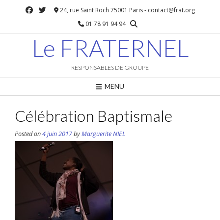
Skip
24, rue Saint Roch 75001 Paris - contact@frat.org
to
01 78 91 94 94
content
Le FRATERNEL
RESPONSABLES DE GROUPE
MENU
Célébration Baptismale
Posted on
4 juin 2017
by
Marguerite NIEL