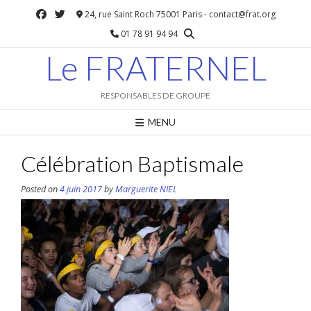
Skip
24, rue Saint Roch 75001 Paris - contact@frat.org
to
01 78 91 94 94
content
Le FRATERNEL
RESPONSABLES DE GROUPE
MENU
Célébration Baptismale
Posted on
4 juin 2017
by
Marguerite NIEL