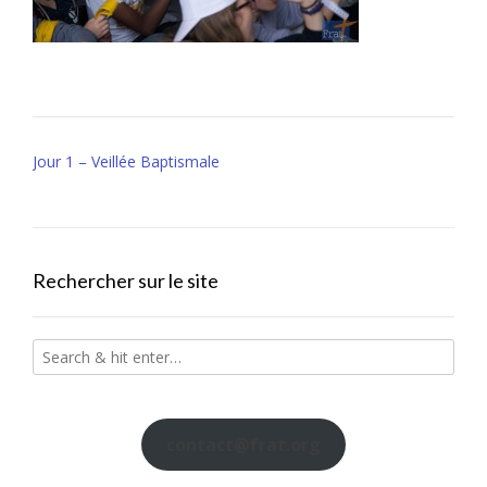
Post
Jour 1 – Veillée Baptismale
navigation
Rechercher sur le site
contact@frat.org