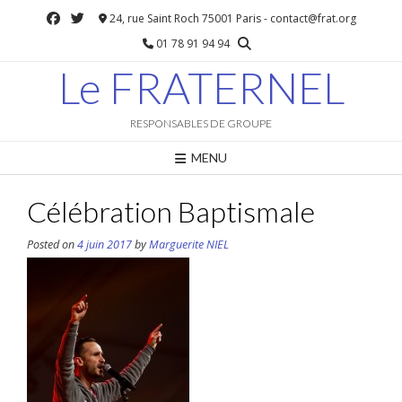
Skip
24, rue Saint Roch 75001 Paris - contact@frat.org
to
01 78 91 94 94
content
Le FRATERNEL
RESPONSABLES DE GROUPE
MENU
Célébration Baptismale
Posted on
4 juin 2017
by
Marguerite NIEL