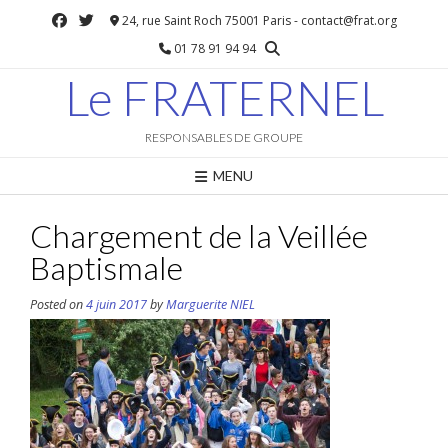
Skip
24, rue Saint Roch 75001 Paris - contact@frat.org
to
01 78 91 94 94
content
Le FRATERNEL
RESPONSABLES DE GROUPE
MENU
Chargement de la Veillée
Baptismale
Posted on
4 juin 2017
by
Marguerite NIEL