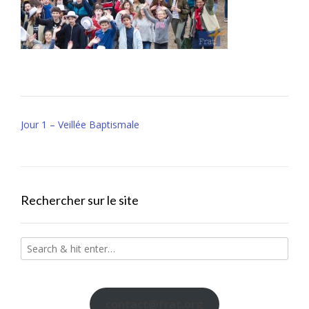
Post
Jour 1 – Veillée Baptismale
navigation
Rechercher sur le site
contact@frat.org