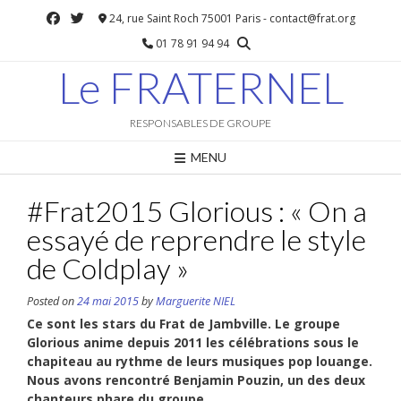
Skip
24, rue Saint Roch 75001 Paris - contact@frat.org
to
01 78 91 94 94
content
Le FRATERNEL
RESPONSABLES DE GROUPE
MENU
#Frat2015 Glorious : « On a
essayé de reprendre le style
de Coldplay »
Posted on
24 mai 2015
by
Marguerite NIEL
Ce sont les stars du Frat de Jambville. Le groupe
Glorious anime depuis 2011 les célébrations sous le
chapiteau au rythme de leurs musiques pop louange.
Nous avons rencontré Benjamin Pouzin, un des deux
chanteurs phare du groupe.