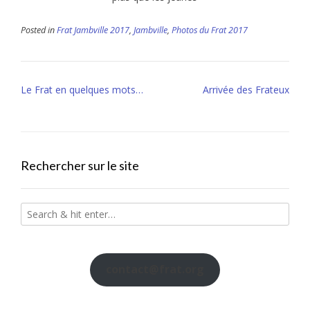
Posted in
Frat Jambville 2017
,
Jambville
,
Photos du Frat 2017
Post
Le Frat en quelques mots…
Arrivée des Frateux
navigation
Rechercher sur le site
contact@frat.org