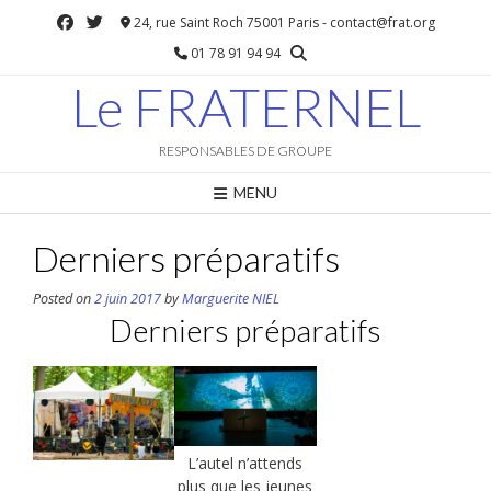
Skip
24, rue Saint Roch 75001 Paris - contact@frat.org
to
01 78 91 94 94
content
Le FRATERNEL
RESPONSABLES DE GROUPE
MENU
Derniers préparatifs
Posted on
2 juin 2017
by
Marguerite NIEL
Derniers préparatifs
L’autel n’attends
plus que les jeunes