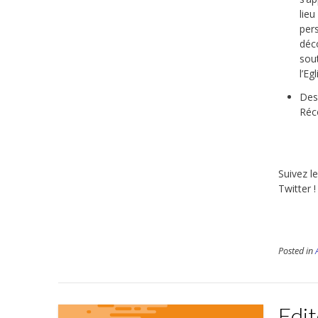
lie
pers
déc
sout
l’Egl
Des
Réco
Suivez le
Twitter !
Posted in
Edit