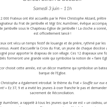
Samedi 3 juin – 11h
12 000 Frateux ont été accueillis par le Père Christophe Alizard, prêtre
gnateur du Frat de Jambville et Mgr Eric Aumônier, évêque accompa
de Jambville sous le Chapiteau-Eglise de Jambville ! La cloche a sonné,
est officiellement lancé !
teux ont vécu un temps festif de louange et de prière, rythmé par les
rious. Avant d’accueillir la Croix du Frat, un jeune de chaque diocèse 
igné pour apporter le drapeau de son village. Ces 12 drapeaux une fo
lés formeront une grande voile qui symbolise la notion de « faire Egl
cor choisit cette année, est un décor maritime qui symbolise un batea
barque de l’Eglise.
 Christophe a également introduit le thème du Frat
« Souffle sur eux e
ent! »
Ez 37, 9 et a invité les jeunes à oser franchir le pas et demander
sacrement de Réconciliation.
r Aumônier, a rappelé à tous les jeunes que la vie est
« un cadeau, u