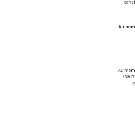
carre
Au nom 
Au momen
INVIT
a