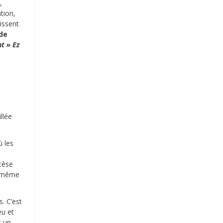
,
tion,
issent
de
nt »
Ez
llée
ù les
cèse
n même
. C’est
eu et
t un