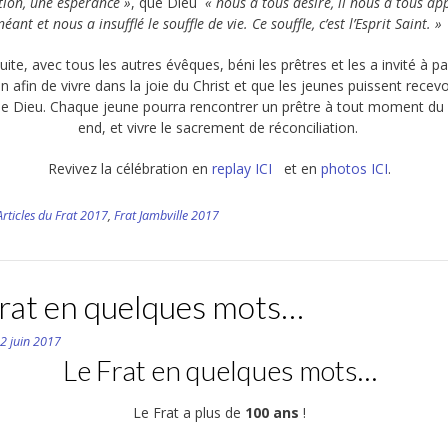
tion, une espérance »
, que Dieu
« nous a tous désiré, il nous a tous ap
néant et nous a insufflé le souffle de vie. Ce souffle, c’est l’Esprit Saint. »
suite, avec tous les autres évêques, béni les prêtres et les a invité à pa
n afin de vivre dans la joie du Christ et que les jeunes puissent recevo
e Dieu. Chaque jeune pourra rencontrer un prêtre à tout moment du
end, et vivre le sacrement de réconciliation.
Revivez la célébration en
replay ICI
et en
photos ICI
.
Articles du Frat 2017
,
Frat Jambville 2017
Frat en quelques mots…
n
2 juin 2017
Le Frat en quelques mots…
Le Frat a plus de
100 ans
!