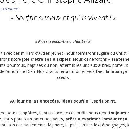
n
13 avril 2017
« Souffle sur eux et qu’ils vivent ! »
« Prier, rencontrer, chanter »
AT
avec des milliers d’autres jeunes, nous formerons l’Église du Christ 
erons notre
joie d’être ses disciples
. Nous deviendrons
« fratern
ants pour tous, baptisés ou non, attentifs les uns aux autres, porteurs
e l’amour de Dieu. Nos chants feront monter vers Dieu
la louange
cœurs.
Au jour de la Pentecôte, Jésus souffle l’Esprit Saint.
e pour les apôtres, la puissance de ce souffle nous rend
toujours 
s
, forts pour surmonter nos peurs,
prêts à exprimer l’amour reçu
.
ébration des sacrements, la prière, la joie, l’amitié, les témoignages, l