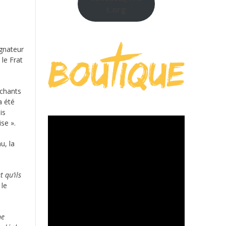
t.org
gnateur
 le Frat
 chants
a été
is
ise ».
u, la
t qu’ils
 le
ne