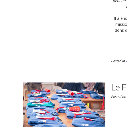
bénédic
Il a en
missio
dons d
Posted in
Le 
Posted o