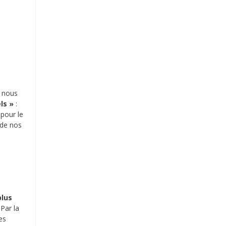
: nous
els »
:
 pour le
de nos
plus
 Par la
es