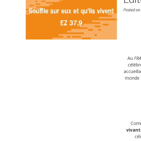
Posted o
Au
FR
célébr
accueill
monde d
Comm
vivant
cél