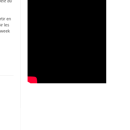
pelé du
rtir en
ir les
 week