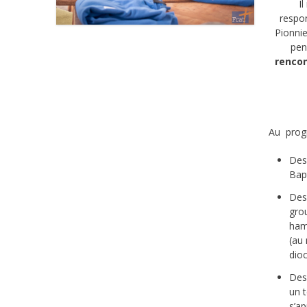
I
respo
Pionnie
pen
rencon
Au prog
Des
Bap
Des
gro
ham
(au
dioc
Des
un t
s’ap