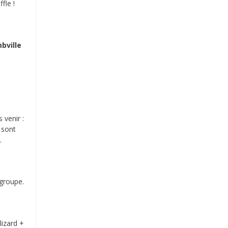
fle !
mbville
 venir :
 sont
.
 groupe.
lizard +