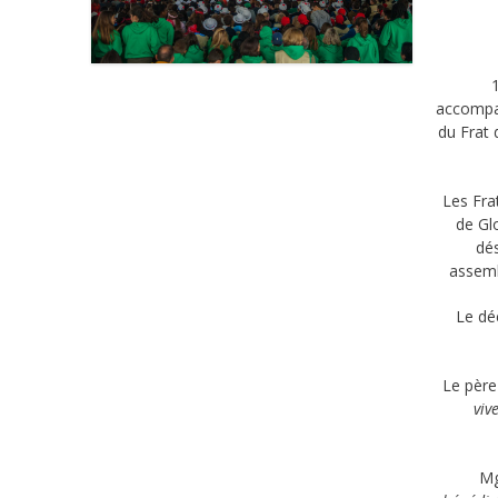
accompa
du Frat 
Les Fra
de Glo
dés
assemb
Le dé
Le père
viv
Mg