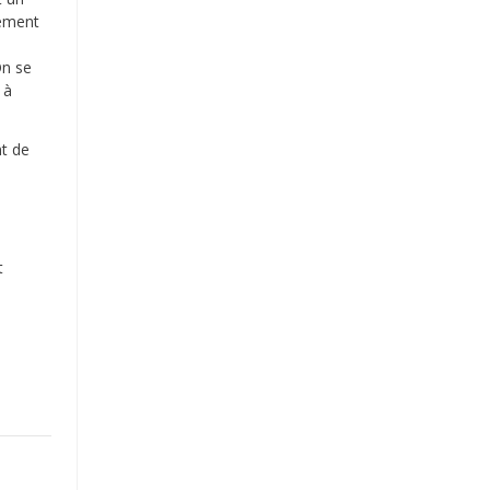
gement
On se
 à
nt de
t