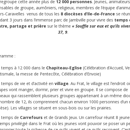
l regroupe cette année plus de
12 000 personnes
. Jeunes, animateurs
nsables de groupe, aumôniers, religieux, membres de l’équipe d’anima
rs-Caravelles venus de tous les
8 diocèses d’Ile-de-France
se réun
dant 3 jours dans l’immense parc de Jambville pour vivre des
temps 
tre, partage et prière
sur le thème
« Souffle sur eux et qu’ils vive
37, 9
.
ramme :
 temps à 12 000 dans le
Chapiteau-Eglise
(Célébration d’Accueil, Vei
tismale, la messe de Pentecôte, Célébration d’Envoie)
 temps de vie et d’activité en
village
. Au Frat, le village est l’endroit o
upes vont manger, dormir, prier et vivre en groupe. Il se compose de
eaux qui rassemblent plusieurs groupes appartenant à un même dio
 nombre de 12, ils comprennent chacun environ 1000 personnes d’u
èse). Les villages se situent en sous-bois ou sur les prairies.
 temps de
Carrefours
et de Grands Jeux. Un carrefour réunit 8 jeunes
emps privilégié dans le Frat où les jeunes vont pouvoir se poser un p
proprier toute la richesse de ce qu’ils vivent et ce qu’ils reçoivent. C’es