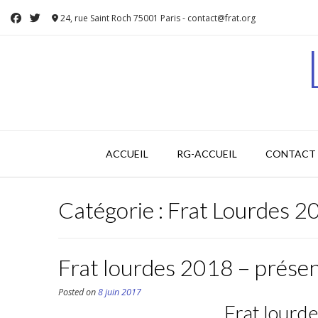
Skip
24, rue Saint Roch 75001 Paris - contact@frat.org
to
content
ACCUEIL
RG-ACCUEIL
CONTACT 
Catégorie :
Frat Lourdes 2
Frat lourdes 2018 – prése
Posted on
8 juin 2017
Frat lourd