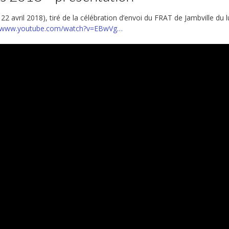
2 avril 2018), tiré de la célébration d’envoi du FRAT de Jambville du l
//www.youtube.com/watch?v=EBwVg…