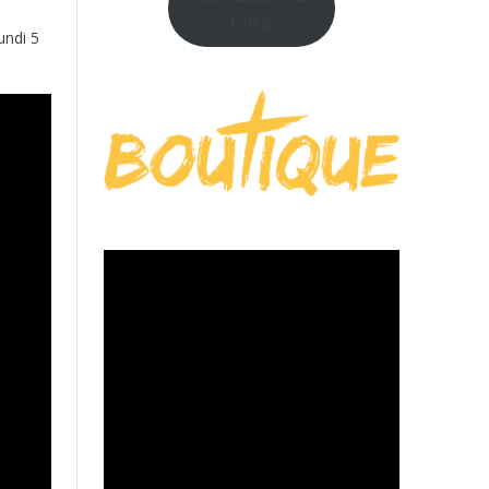
t.org
undi 5