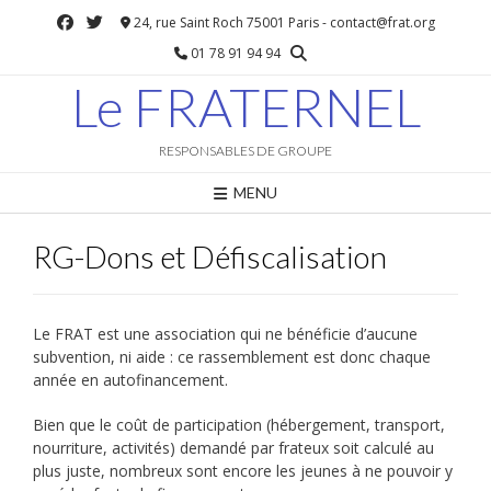
Skip
24, rue Saint Roch 75001 Paris - contact@frat.org
to
01 78 91 94 94
content
Le FRATERNEL
RESPONSABLES DE GROUPE
MENU
RG-Dons et Défiscalisation
Le FRAT est une association qui ne bénéficie d’aucune
subvention, ni aide : ce rassemblement est donc chaque
année en autofinancement.
Bien que le coût de participation (hébergement, transport,
nourriture, activités) demandé par frateux soit calculé au
plus juste, nombreux sont encore les jeunes à ne pouvoir y